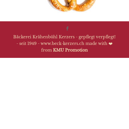
Bäckerei Krähenbühl Kerzers - gepflegt verpflegt!
- seit 1949 - www.beck-kerzers.ch made with ❤️
from
KMU Promotion