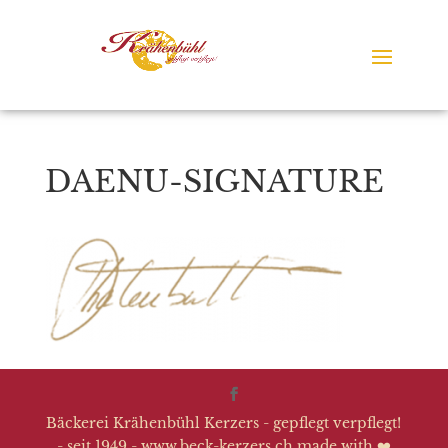
DAENU-SIGNATURE
Bäckerei Krähenbühl Kerzers - gepflegt verpflegt!
- seit 1949 - www.beck-kerzers.ch made with ❤️