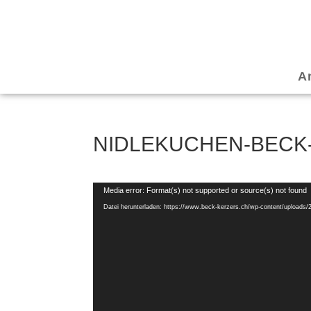
A
NIDLEKUCHEN-BECK
Video-
Media error: Format(s) not supported or source(s) not found
Player
Datei herunterladen: https://www.beck-kerzers.ch/wp-content/uploads