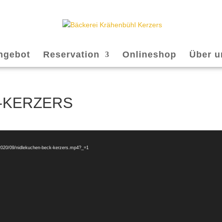
ngebot
Reservation
Onlineshop
Über u
-KERZERS
/2020/09/nidlekuchen-beck-kerzers.mp4?_=1