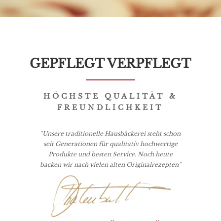
GEPFLEGT VERPFLEGT
HÖCHSTE QUALITÄT &
FREUNDLICHKEIT
“Unsere traditionelle Hausbäckerei steht schon
seit Ge­ne­ra­ti­o­nen für qua­li­ta­tiv hochwertige
Produkte und bes­ten Ser­vice. Noch heute
backen wir nach vie­len al­ten O­ri­gi­nal­re­zep­ten”